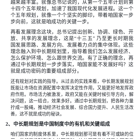
于各级主体理解十五五规划，深刻把握，驾驭十五五
五看十五五，用全球国家产业地区命运的透视感看十
格外的昭示意义。
我个人以为总书记关于中长期规划的论述呈现
国理政的深刻理解和大国发展的真正奥义。
1、
理解了中长期规划就理解了中国成功的密码
咱从新中国成立后说起，那时候党就提出建
现代化国家的目标了。从第一个五年计划开
现在的第十四个五年规划，一以贯之的就是
建成社会主义现代化国
家。在这个过程里，
代化国家的认识不断加深，战略上越来越成
越来越丰富。就像总书记说的，从第一个五
十四个五年规划，加速了我国现代化发展进
个五年规划，就像一个个坚实的脚印，带着
步向前，这就是咱成功的关键一步。