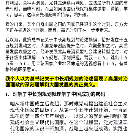
洞见天机之时，高层对于自身所认识，感悟，拔高，
的真相，如何分受众，分场合，分情景，分阶段，分
景，把真相的切片，准确的靶向给对象，就变得如此
若干年后，全球会总结中国之强，在于持续革命为导
导，在于初心引领的持续变革驱动，还在于组织了一
的超级组织学习体系。
当然，越是洞见天机的大国领导，在其所领导大国掘
越前沿的过程中，将越来越深刻的迭代，升华，创新
有洞见，真种再洞见，尤其是连续再洞见，应该是所
光时刻，巅峰时刻。而且如果该国仍能保持集体谦虚
习，思考，这种高光和巅峰将持续，将升级。
看的出来，某个自身山巅之国的国家已经退出这个时
国正在掘进这个时刻，而且，高光时刻正在一步步走
我以为，此篇总书记关于中长期规划的论述摘编，恰
五规划发动之时，大国竞争烈度提升之时，六期叠加
量发展攻坚之时，经济发展尤其是消费型社会建设转