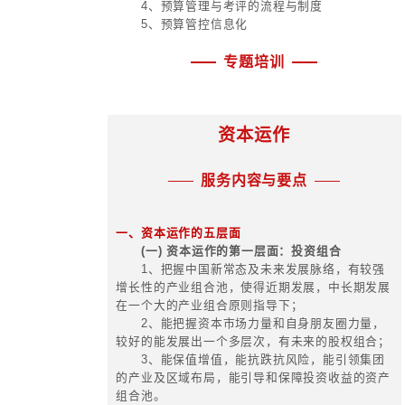
缺陷二：没有预算作为依据，支出
区分正常的和例外的支出，高层管理
付大量日常审批事务，审批程序复杂
法适应复杂多变的经营环境要求。财
出审批上不能起到有效的监督作用；
缺陷三：预算/计划的编制缺乏依
算没有按照成本动因进行分解，单纯
和主观判断；
缺陷四：缺乏相应的预算考核制度
预算的编制与执行相脱离，重编制、
不能成为集团的“硬约束”，使预算失
威性和严肃性；
缺陷五：在分析预算执行情况时，
与执行情况进行简单的比例计算，而
异进行深入的、定量的分析，难以确
生的原因，无法把预算执行情况与集
机的联系在一起；
缺陷六：集团不能根据自身的基础