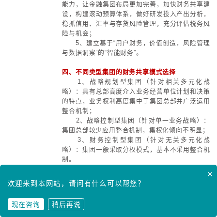
2、组织机构的设置。
在母公司
会下成立专门的投资委员会，也可以
导下的投资项目决策会议形式。企业
投资或发展部，投资部采用项目小组
负责项目管理全过程。在子公司视情
资部，但一般限制子公司、孙公司的
3、投资管理体制。
建立投资项
评估，投资决策，监督实施，运作管
管理体制。
4、投资管理权限。
一般集团
权，统一投资审批。
5、投资管理要点。
主要包括对
建立企业投资项目库、确定合理的投
效益评估等。
五、集团投资组合管理必须满足的四
1、符合投资战略管理要求
2、符合投资质量标准要求