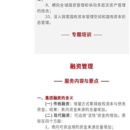
3、担保、质押、抵押与相关资本
4、资金集中与内部借贷，票据贴
5、内部股权流动。
(四) 资本运作的第四层面：外延
1、子公司外延式资本运作的统筹
划，组织，协调和推动者；
2、推动商业资本，实业资本，金
得与高效运作；
3、使用借壳、发债、资产证券化
盟等手法促进集团资本的运作。
集团内部需要自建产业投行团队（
打造“集团内部金融服务能力接口服务
合各下属公司的业务基础上为集团客
综合金融服务解决方案的一种金融服
对接丰富的融资品种，个性化的理财
财务管理，银行、证券、创投、资管
强强联手，打造金融服务专业买手
(五) 资本运作的第五层面：产融