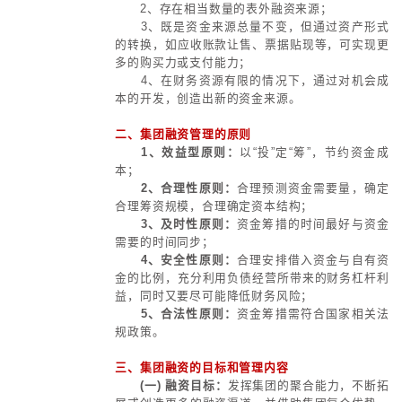
助产，以产促融，市值经营。
1、总部—分公司产融结合：
（如现金流、信贷）创新、优化内部
营销、服务及投资等价值环节，强调
效应去改造价值链。如国美利用账期
取房地产利润；沃尔玛的零售+消费
2、母子公司产融结合：
在集团层
机构，或协同集团各板块金融资产与
组合，发挥千手观音效应，体现产融
循环、周期特性，最大化的进行三链
链、供应链、产业链）。
3、供应链产融结合：
形成链主资
应，多层级价值集成，进行平台整合
行，引入外部金融资本，协助供应链
4、产业链产融结合：
通过建立某
权上的紧密的联系(控股)控制产业链
团模式，产业链为金融行业。实现金
资产的利用，分享金融控股的收益。