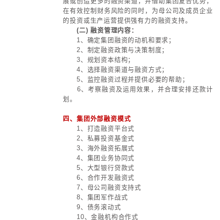
首创集团等。
5、生态链产融结合：
霸权与王道
现，构建复合型的财团模式。运用金
信息、金融工具、金融产品服务于业
应链、生态链、产业链，形成实业资
+金融资本+投资+服务的有机融合。
6、超边界产融结合：
在新卡特尔
加，新托拉斯，新康采恩中运用产业
本的力量；多主要以国家战略为意志
围内的投资活动，代表国家投资，国
结合；比如主权基金模式。
二、国企应从六个层面，强化资本
理，提升国企资本运作能力
1、强化投资管理，尤其强化投资
管理能力提升
2、强化资产管理
3、提升国企资本运作能力