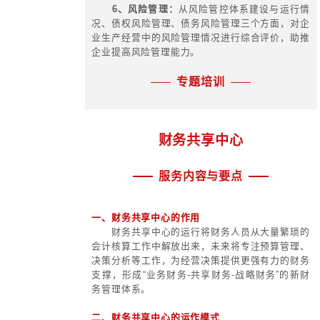
集团公司投资决策部分问题在决策
就能够准确识别，如集团对内部某一
资，形成该产业一定数量的资产，这
产量之间的关系是很明确的；而另外
能用数学方程表示出来，主要靠定性
团投资具有半结构化特征。
5、集团投资的优化相对性特征。
投资决策是某种折中，即最终选
案，决不会尽善尽美地实现目标，只
件下可以利用的最好办法。
二、集团投资的原则
1、规模经济原则
2、主业突出与多元有限原则
3、产业结构、产品结构优化原则
4、分散风险原则
5、可持续发展原则