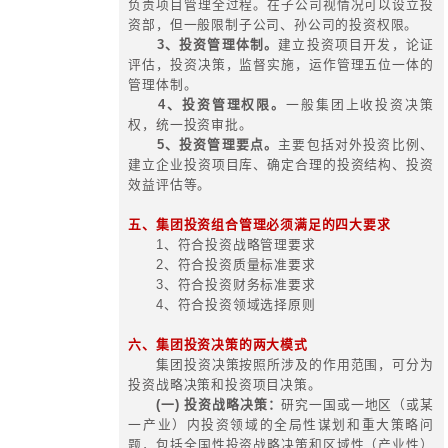
11、对赌协议融资式
12、政策导向融资式
13、融资项目细化式
14、机构投资者引入式
15、组织产业基金式
16、子向母输血式
17、信托融资式
五、集团内部融资空间
1、留存盈余融资（高预亏财务处
用）
2、供应链融资（供应商，经销
程）
3、艺术品，稀缺产品高估值融资
4、鼓励供应商购置重大设备
5、鼓励经销商进行区域品牌再造
6、牺牲货龄融资（快消品）
7、低谷量产融资（格力）