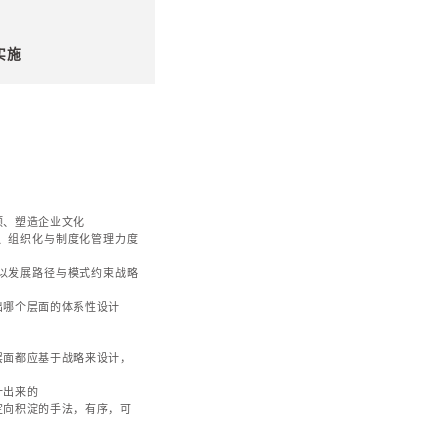
第三个循环，实施路径中，理想方案与临时，变异方案之间
第五个循环，反馈及优化中的智力循环。
系
如何适应集团发展战略。主要关注：
化过程。集团组织体系发生过哪些变化、因何发起、当前
系变化因素。国企与民企、央企与地方国企、内资与外资
、战略适应性方面进行组织变革的动力与机制差异巨大
略转换时，集团是否有相应组织调整，并评价所达到的效
整与能力建设是否并行，总部组织与总部能力的匹配性
专题培训
保障十五五规划落地的战略管理体系
支撑十五五规划落地的集团组织优化与能力建设
变革管理体系