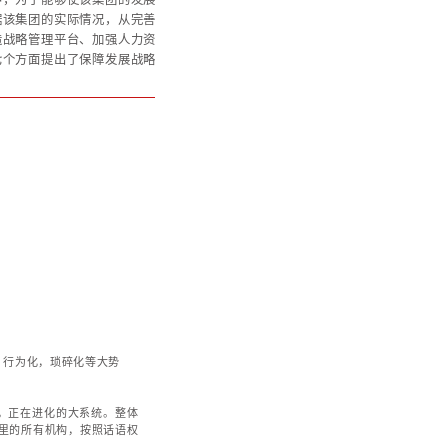
控体系合作动态
某直辖市保税区控股集团
战略规划项目打造战略支撑体系
某直辖市保税区控股集团在制定战略规划的过程中，为
战略落地与实施，委托华彩咨询的项目团队，根据该集