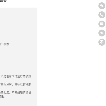
使得战略较快组织化，能力化
化，去理想化，去责任化，去控制化，员工化，碎片化，行为
构建一个活的战略，并使得企业成为一个有生命力，正在
个子公司、孙公司，以及其他的所有可以放到集团范畴里的
一起，做的整体方案。
个结构性问题，产生四个溢出。集团战略解决了一个传统
出性应变问题，对集团的母公司来讲，其运作就更有趣，有
所有子公司在社会上运作至一定高度以后，叠加到整个集团
一起，被放大了的声誉，拿进来各种本该母公司拿不进来的
注、照顾、转移支付、绿色通道等；第二，基于撮合效应的
统的设计，给各个子公司的发展，思考，带来了足够大的构
跳跃；第三，组织智商溢出：通过集团战略动态的运作，一
的集团运作；第四，综合效应溢出：母公司通过特有的撮合
一个较复杂的协同，调度，衔接在一起，完成单个子公司绝
个溢出，恰恰就是集团公司这种顶层设计带来的巨大的意义
循环。第一个循环，战略规划中顶层设计与基层首创的循