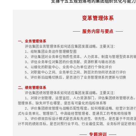
4、怎样的战略保障
十五五战略规划相关案例
5、如何应对去组织
二、组织智商型战略
1、华彩试图为企业
战略是由母公司和各
大小的不同，联合在
2、集团战略解决一
司的低位低整合低付
一，产生资源溢出：
会上获得一个叠加在
照、特许、政策、关
长时间的规划，大系
格局和战略的升级，
织形成一个更加聪明
独完成的动作，通过
超高复杂动作。这四
3、集团战略的五大