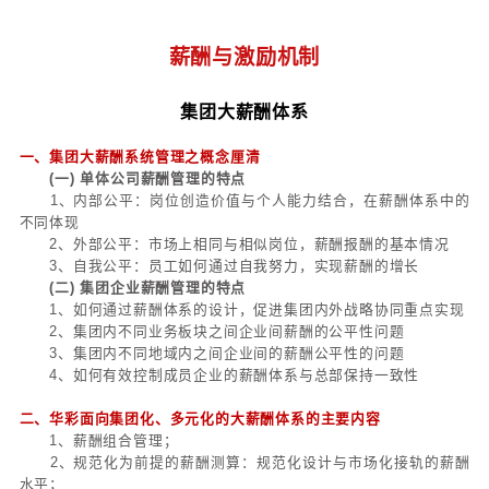
薪酬与激励机制
集团大薪酬体系
一、集团大薪酬系统管理之概念厘清
(一) 单体公司薪酬管理的特点
1、内部公平：岗位创造价值与个人能力结合，在薪
不同体现
2、外部公平：市场上相同与相似岗位，薪酬报酬的
3、自我公平：员工如何通过自我努力，实现薪酬的
(二) 集团企业
薪酬管理的特点