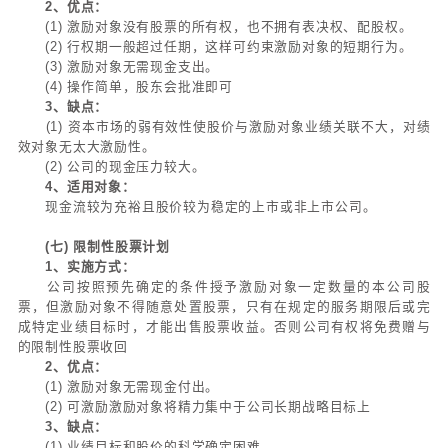
3、缺点：
(1) 兑现激励时现金支出较大；
(2) 行权和抛售时价格难以确定。
4、适用对象：
现金流较为充裕的上市或非上市公司。
(四) 账面价值增值权
1、实施方式：
直接拿每股净资产的增加值来激励激励对象
(1) 购买型：激励对象在期初按股权实际价值购买
股权，期末在按实际价值回售给公司；
(2) 虚拟性：激励对象在期初不需资金，公司授予
义股份，在期末按照公司的每股净资产的增量和名义
计算激励对象收益，并支付现金。
2、优点：
(1) 激励效果不受股价影响；
(2) 激励对象无需现金支出；
(3) 方式操作简单，只需公司股东会通过即可