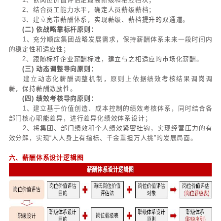
将战略绩效所对应的绩效工资比较相应提升，强化薪
导向。
2、问题导向：
薪酬体系设计重点要解决一下几个
晋升通道不完善的问题、同岗不同酬的问题、薪酬结
题、薪酬体系设计效益导向不明显的问题、薪酬管理
问题、调薪机制缺乏激励性的问题、不同下属公司间
问题等。
3、正向激励导向：
在公平导向的基础上，通过专
特别奖与多级预算目标体系，强化正向激励，激发活力
4、分类导向：
薪酬方案要体现不同公司类别、不
岗位之间的特征差异。
5、效益导向：
建立起工资总额与效益增长的联动
长是工资总额增长的基础，原则上，效益增，则工资
减，则工资总额减。
五、薪酬体系四大优化原则
(一) 遵循系统化设计原则：
1、依岗位价值评估定最高薪级和相应档次；