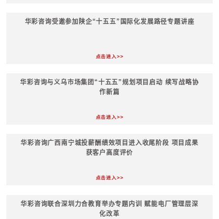
国企人力资源管理的跃迁——从老三支柱走向新老三支柱的融合