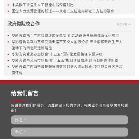
国企人力资源改革成效评估与优化—复盘、迭代，推动改革持续落
薪酬与激励机制相关案例
华彩咨询携手广西绿城环境发展集团 启动职级与薪
化项目
点击进入>>