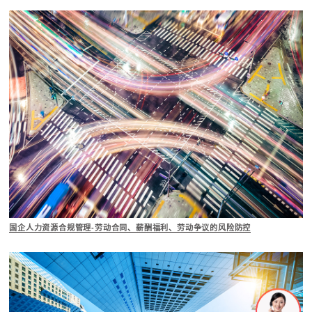
(2) 现金流压力较大。
(3) 激励对象实际拥有股票，享有所有权，公司对
束困难。
(4) 激励对象有股东权利。
4、适用对象：
(1) 业绩不佳的上市公司；
(2) 产业调整过程中的上市公司；
(3) 初创期的企业。
(八) 管理层收购
1、实施方式：
公司管理层和员工共同出资成立职工持股会或公司
（一般是信贷融资）成立新的公司作为收购主体，一
收购原股东持有的公司股权，从而直接或间接成为公
东。
2、优点：
(1) 有助于减少经理人代理成本，促进企业长期、健