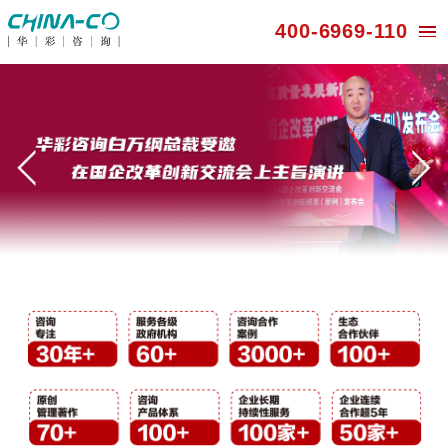
400-696