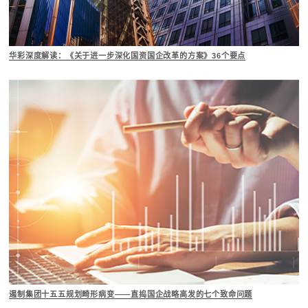
3、缺点：
(1) 资本市场的弱有效性使股价与激励对象业绩关
效对象无太大激励性。
(2) 公司的现金压力较大。
4、适用对象：
现金流较为充裕且股价较为稳定的上市或非上市公
(七) 限制性股票计划
1、实施方式：
公司按照预先确定的条件授予激励对象一定数量
票，但激励对象不得随意处置股票，只有在规定的服
成特定业绩目标时，才能出售股票收益。否则公司有
的限制性股票收回
2、优点：
(1) 激励对象无需现金付出。
(2) 可激励激励对象将精力集中于公司长期战略目标
3、缺点：
(1) 业绩目标和股价的科学确定困难。