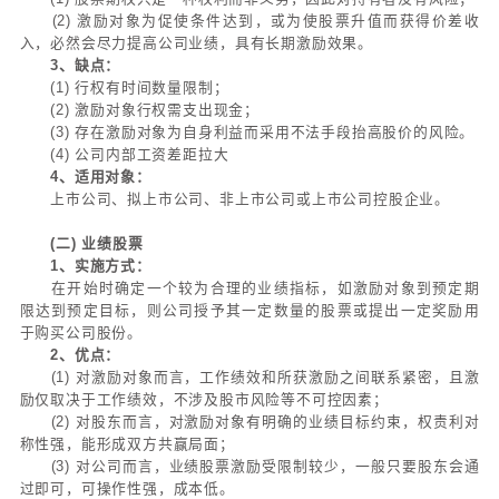
中长期激励体系
一、中长期激励体系设计的目标
促进集团长期稳定发展、激发员工积极性、吸引优
善治理结构、降低集团监督成本。
二、中长期激励体系设计的作用
1、促进集团长期稳定发展：
促使集团、倡导集团
续发展的理念和企业文化，激励长期价值的创造，促
定发展。
2、激发员工积极性：
健全集团的激励、约束机制
司高级管理人员的积极性和创造性，使其诚信勤勉地
保公司发展战略和经营目标的实现。
3、吸引优秀人才：
为了兼顾公司长期利益和近期
活地吸引各种人才，从而更好地促进公司发展。