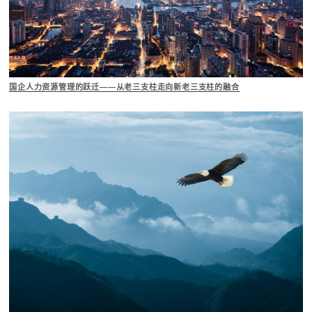
华彩深度解读：《关于进一步深化国资国企改革的方案》36个要点