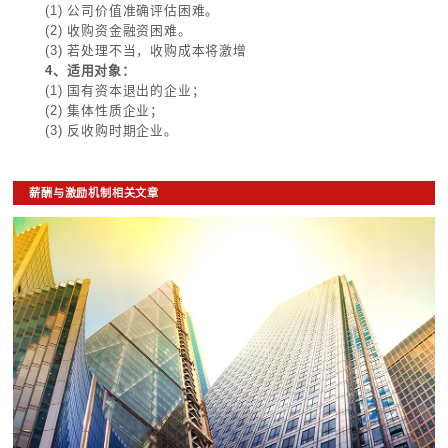
(1) 员工可能需要支出现金或承担贷款；
(2) 员工所持股权不能转让、交易、继承；
(3) 福利性较强，激励性较差；
(4) 平均化会降低员工积极性。操作上缺乏法律
导。
4、适用对象：
行业较成熟、有稳定增长的公司。
(六) 股票增值权
1、实施方式：
公司指定规定数量的股票给激励对象作为股票增值
如行权期内公司股价上升，激励对象可选择兑现权利
值带来的收益，可选择获得现金或兑换成相应金额的股
2、优点：
(1) 激励对象没有股票的所有权，也不拥有表决权、
(2) 行权期一般超过任期，这样可约束激励对象的短
(3) 激励对象无需现金支出。
(4) 操作简单，股东会批准即可