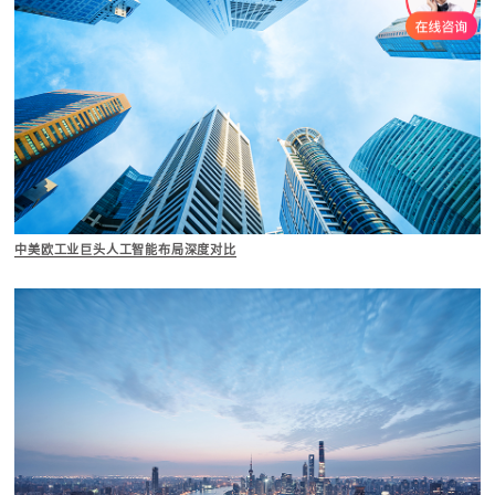
(2) 有利于强化管理层激励，提升人力资本价值，
力。
(3) 有利于企业内部监督和对管理层的约束。
(4) 有利于增强投资者信心。
3、缺点：
(1) 公司价值准确评估困难。
(2) 收购资金融资困难。
(3) 若处理不当，收购成本将激增
4、适用对象：
(1) 国有资本退出的企业；
(2) 集体性质企业；
(3) 反收购时期企业。
薪酬与激励机制相关文章