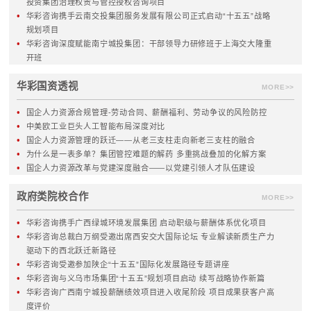
数字化转型
外派董监事
产业发展规划
授权体系
战略执行体系
组织与流程体系
战略绩效管理
管控模式
MORE>>
MORE>>
组织与人力资源
风险内控
人力资源管控体系
合规管理
人力资源规划
全面风险管理体系
薪酬与绩效考核
集团内控体系
激励体系
内控制度与流程
三项制度改革
信息化
企业文化
MORE>>
MORE>>
国资国企改革
热点服务
国资监管
创世界一流企业
国资布局
国资经营评价