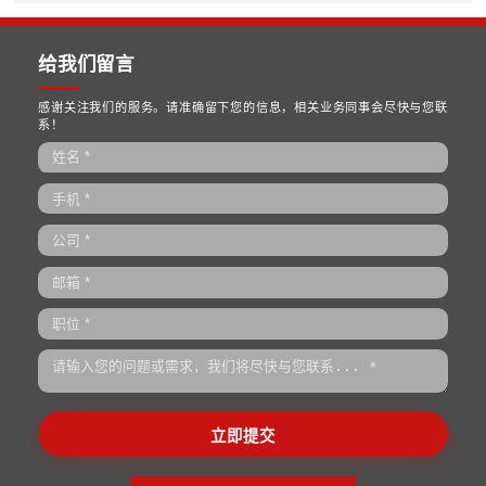
两类公司
存量资产与有效投资
改制与重组
资本运作
混合所有制改革
培训课程
链长制与产业链
华彩商学院
MORE>>
MORE>>
华彩新闻
•
华彩咨询国资国企核心能力建设专题研讨会在京举行，聚焦十
划落地，共探战略治理与穿透式监管新路径
•
擘画水发蓝图，领航产业未来 | 华彩咨询正式启动河北水利发
有限公司管理咨询项目
•
锚定治理现代化，赋能丝路文旅新旗舰| 华彩咨询中标新疆文
投资集团治理权责与管控授权咨询项目
•
华彩咨询携手云南交投集团服务发展有限公司正式启动“十五五
规划项目
•
华彩咨询深度赋能南宁城投集团：干部领导力研修班于上海交
开班