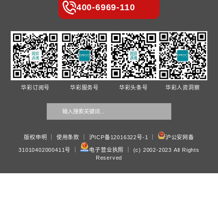
华彩国资透视
•
国企人力资源合规管理-劳动合同、薪酬福利、劳动争议的风
•
中美欧工业巨头人工智能布局深度对比
•
国企人力资源管理的跃迁——从老三支柱走向新老三支柱的融
•
为什么是一表多单？集团管控难题的解药 多重挑战叠加的化
•
国企人力资源改革与党建深度融合——以党建引领人才队伍建
政府类院校合作
•
华彩咨询携手广西绿城环境发展集团 启动职级与薪酬体系优
•
华彩咨询总裁白万纲受邀出席西安交大国际论坛 专业解读新
驱动下的西北跃迁新路径
•
华彩咨询受邀参加陕企“十五五”国际化发展路径专题讲座
•
华彩咨询与义乌市场集团“十五五”规划项目启动 续写战略协
•
华彩咨询广西南宁城投薪酬绩效项目进入收尾阶段 项目成果
度评价