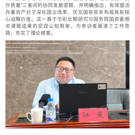
公司管理层与业务骨干、各镇（街道、区）
构及国有公司主要负责人，实现了国资运营
全方位覆盖，彰显了相城国资对提升资产运
度重视，也体现了其对华彩咨询专业能力的高
作为持续深耕国资国企改革领域二十余年的
构，华彩咨询始终站在理论前沿与实践一线
江斐副总裁系统梳理了国家及地方关于盘活
政策脉络与导向，深刻阐释了“盘活存量、培
升质量”三者间的协同发展逻辑，并明确指出
存量资产对于深化国企改革、优化国有资本
心战略价值。这一基于华彩长期研究与国务
关课题成果的宏观认知框架，为参训者厘
路，夯实了理论根基。