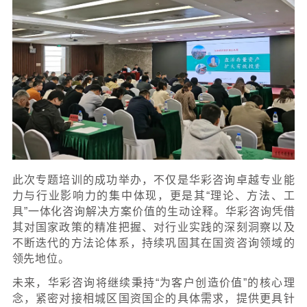
建了从“资产盘点与价值评估”到“模式匹配与市
的全流程操作框架。同时，他引入了资
（ABS/REITs）、数字化资产管理系统等前
用实践，强调通过“金融创新”与“管理提升”双
现国有资产价值的最大化释放，充分展示了
决方案的系统性与前瞻性。
在互动交流环节，江斐副总裁就学员们提出的
盘活动力机制”、“跨部门协同障碍”等现实难
彩咨询在全国范围内服务众多国资客户的丰
“顶层设计优化、激励机制建设、执行能力落
维度提供了切实可行的建议，其专业、务实
了现场参训人员的一致好评。