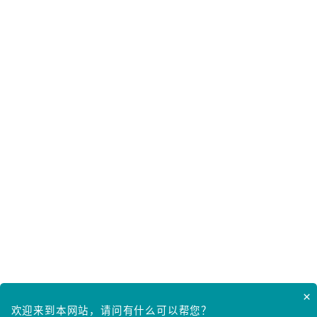
立即提交
400-6969-110
华
华彩订阅号
华彩服务号
华彩头条号
版权申明
｜
使用条款
｜
沪ICP备12016322号-1
｜
沪
31010402000411号
｜
电子营业执照
｜ (c) 2002-2023 A