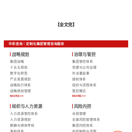
华彩咨询项目负责人表示，团队将充分借鉴“十四五
平市国资委的合作经验，结合南平市绿色发展定位
实际，通过多轮调研访谈、专题研讨、数据论证等
规划方案兼具前瞻性、实操性与适配性，既贴合南
企发展需求，又精准对接全国绿色发展示范区建设
国家公园保护发展带建设等区域发展战略。此次规
助力南平市国资委进一步明晰监管方向、优化资本
全市国资国企实现高质量、可持续发展，更好地服
社会发展大局。
此次项目启动，标志着南平市国资国企“十五五”战
工作正式进入实质性推进阶段。未来，华彩咨询将
资委紧密协作、高效联动，以专业的服务、严谨的
划编制各项工作，共同将战略蓝图转化为发展实效