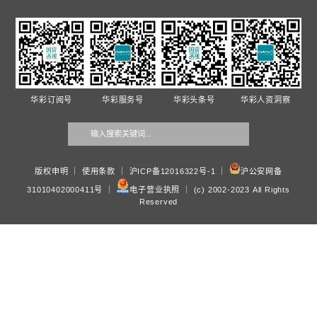
•
ESG背景下国企人力资源管理——践行社会责任，优化员工
profile-avatar
•
中央大手笔改革正在酝酿，上半年国民经济报告出台前后喧嚣
•
AI+国企人力资源管理——招聘、考勤、培训的智能化升级路
•
上帝可以被合成：全球合成生物科技制空权之争
•
十六个产业赛道撤退与收缩：暴力重塑十五五城市发展图谱与
政府类院校合作
•
华彩咨询携手广西绿城环境发展集团 启动职级与薪酬体系优
•
华彩咨询总裁白万纲受邀出席西安交大国际论坛 专业解读新
驱动下的西北跃迁新路径
•
华彩咨询受邀参加陕企“十五五”国际化发展路径专题讲座
•
华彩咨询与义乌市场集团“十五五”规划项目启动 续写战略协
•
华彩咨询广西南宁城投薪酬绩效项目进入收尾阶段 项目成果
度评价