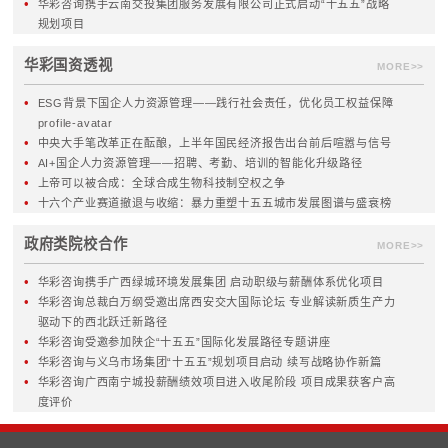
产业发展规划
授权体系
战略执行体系
组织与流程体系
战略绩效管理
管控模式
MORE>>
MORE>>
组织与人力资源
风险内控
人力资源管控体系
合规管理
人力资源规划
全面风险管理体系
薪酬与绩效考核
集团内控体系
激励体系
内控制度与流程
三项制度改革
信息化
企业文化
MORE>>
MORE>>
国资国企改革
热点服务
国资监管
创世界一流企业
国资布局
国资经营评价
两类公司
存量资产与有效投资
改制与重组
资本运作