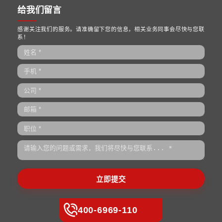
混合所有制改革
培训课程
链长制与产业链
华彩商学院
MORE>>
MORE>>
华彩新闻
•
能化重组启新程，华彩咨询赋能榆能集团化工板块专业化整合
•
华彩咨询国资国企核心能力建设专题研讨会在京举行，聚焦十
划落地，共探战略治理与穿透式监管新路径
•
擘画水发蓝图，领航产业未来 | 华彩咨询正式启动河北水利发
有限公司管理咨询项目
•
锚定治理现代化，赋能丝路文旅新旗舰| 华彩咨询中标新疆文
投资集团治理权责与管控授权咨询项目
•
华彩咨询携手云南交投集团服务发展有限公司正式启动“十五五
规划项目
华彩国资透视