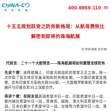
400-696
十五五规划跃变之防务新格局：从航
解密到即将的珠海航展
文/
代前言：二十一个大胆预言——珠海航展将如何重
迪拜航展上，印度光辉战机的堂堂正正
先说个梗：
次炸裂了亚太地区军备采购和防务朋友圈。一方面
尊，宣布印度军方采购光辉300架。一方面俄罗斯
展开与印度在苏35上深度合作。