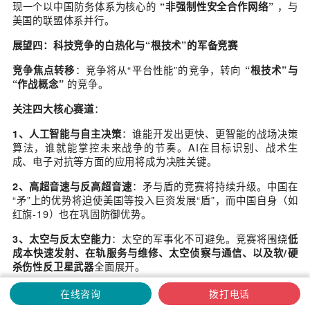
是：推动建立常设的、跨军种的联合司令部，实现
的“多域化”。所有大型演训都必须以多域融合为背
复杂电磁环境下的联合行动能力。所有新装备立项，
域互操作能力”作为首要技术指标。
方向五：军事与非军事手段结合———综合性的斗争
与
等经济政策，与
关键材料出口管制
取消出口退税
威慑相互呼应，形成了“组合拳”。
：国家战略能力建设将强调“多轨并行”
十五五内涵
挑战时，能娴熟地
同步或交替运用军事威慑、经济
等多种工具，形成合力
孤立、舆论引导、法律斗争
入多线作战的困境。
方向六：防御与进攻平衡发展———构筑不可侵犯的
歼-35A、高超音速导弹等锋利“矛”的同时，
红旗-19
防空反导系统的亮相，展示了同样坚固的“盾”。